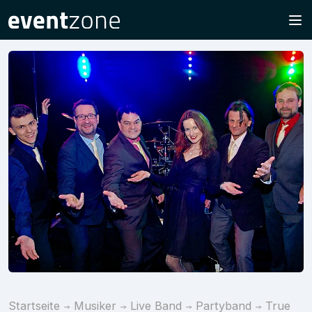
Startseite
Musiker
Live Band
Partyband
True