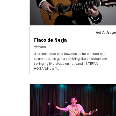
Auf Anfrage
Flaco de Nerja
Wien
„His technique was flawless as he plucked and
strummed, his guitar rumbling like an ocean and
springing like steps on hot sand.“ STEFAN
HOGAN/New Y...