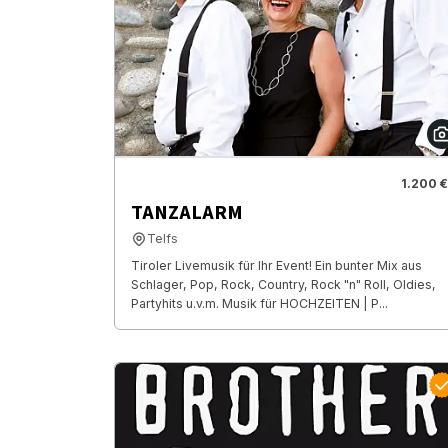
1.200 €
TANZALARM
Telfs
Tiroler Livemusik für Ihr Event! Ein bunter Mix aus
Schlager, Pop, Rock, Country, Rock "n" Roll, Oldies,
Partyhits u.v.m. Musik für HOCHZEITEN | P...