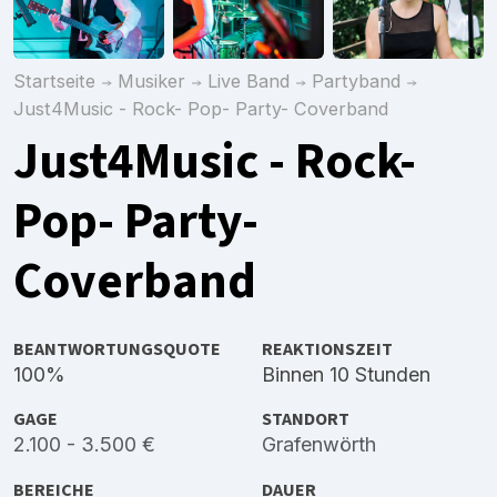
Startseite
Musiker
Live Band
Partyband
Just4Music - Rock- Pop- Party- Coverband
Just4Music - Rock-
Pop- Party-
Coverband
BEANTWORTUNGSQUOTE
REAKTIONSZEIT
100%
Binnen 10 Stunden
GAGE
STANDORT
2.100 - 3.500 €
Grafenwörth
BEREICHE
DAUER