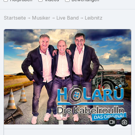
Startseite
Musiker
Live Band
Leibnitz