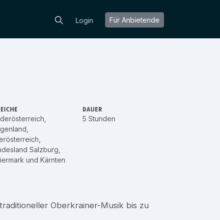
Für Anbietende
Login
EICHE
DAUER
derösterreich
,
5 Stunden
rgenland
,
rösterreich
,
ndesland Salzburg
,
iermark
und
Kärnten
traditioneller Oberkrainer-Musik bis zu