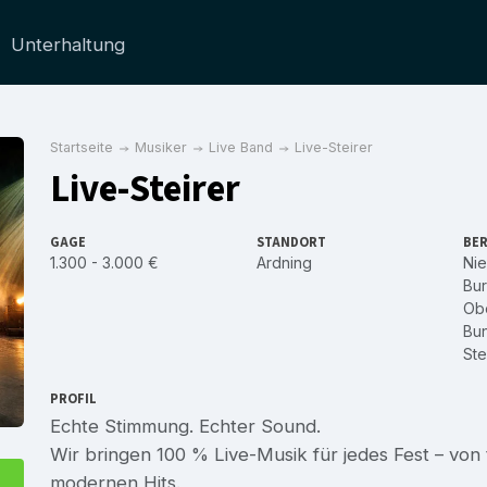
Unterhaltung
Startseite
Musiker
Live Band
Live-Steirer
Live-Steirer
GAGE
STANDORT
BER
1.300 - 3.000 €
Ardning
Nie
Bu
Obe
Bu
Ste
PROFIL
Echte Stimmung. Echter Sound.
Wir bringen 100 % Live-Musik für jedes Fest – von 
modernen Hits.