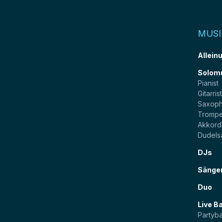
MUSI
Allein
Solom
Pianist
Gitarris
Saxoph
Trompe
Akkord
Dudels
DJs
Sänge
Duo
Live B
Partyb