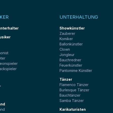
KER
UNTERHALTUNG
unterhalter
Showkünstler
Zauberer
usiker
Komiker
Ballonkünstler
t
Clown
onist
Jongleur
ter
Bauchredner
eonspieler
Feuerkünstler
ackspieler
Pantomime Künstler
Tänzer
Flamenco Tänzer
r
Burlesque Tänzer
Bauchtänzer
Samba Tänzer
and
and
Karikaturisten