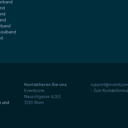
erband
and
and
and
yband
Soulband
nd
Kontaktieren Sie uns
support@eventzone
Eventzone
- Zum Kontaktformu
Nauschgasse 4/3/2
n und
1220
Wien