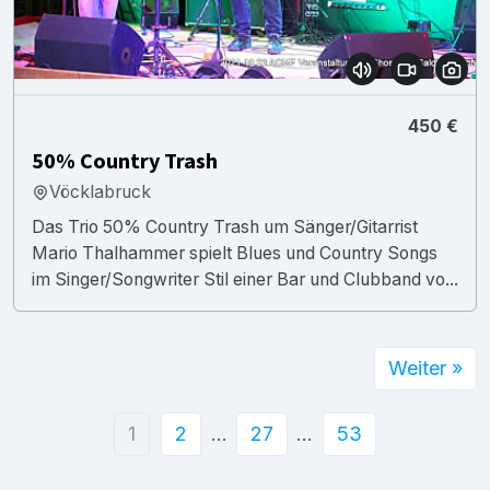
450 €
50% Country Trash
Vöcklabruck
Das Trio 50% Country Trash um Sänger/Gitarrist
Mario Thalhammer spielt Blues und Country Songs
im Singer/Songwriter Stil einer Bar und Clubband vo...
Weiter »
1
2
…
27
…
53