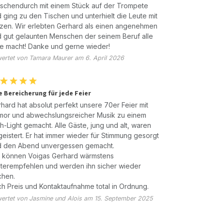
schendurch mit einem Stück auf der Trompete
 ging zu den Tischen und unterhielt die Leute mit
zen. Wir erlebten Gerhard als einen angenehmen
 gut gelaunten Menschen der seinem Beruf alle
e macht! Danke und gerne wieder!
ertet von Tamara Maurer am 6. April 2026
e Bereicherung für jede Feier
hard hat absolut perfekt unsere 70er Feier mit
mor und abwechslungsreicher Musik zu einem
h-Light gemacht. Alle Gäste, jung und alt, waren
eistert. Er hat immer wieder für Stimmung gesorgt
d den Abend unvergessen gemacht.
r können Voigas Gerhard wärmstens
terempfehlen und werden ihn sicher wieder
chen.
h Preis und Kontaktaufnahme total in Ordnung.
ertet von Jasmine und Alois am 15. September 2025