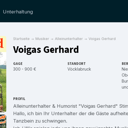
Unterhaltung
Startseite
Musiker
Alleinunterhalter
Voigas Gerhard
Voigas Gerhard
GAGE
STANDORT
BER
300 - 900 €
Vöcklabruck
Nie
Obe
Bu
un
PROFIL
Alleinunterhalter & Humorist "Voigas Gerhard" S
Hallo, ich bin Ihr Unterhalter der die Gäste aufheit
Tanzbein zu schwingen.