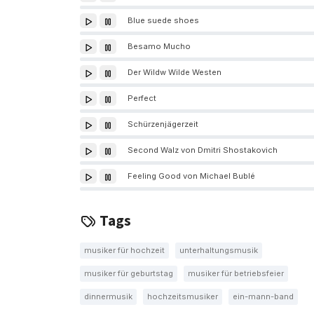
Blue suede shoes
Besamo Mucho
Der Wildw Wilde Westen
Perfect
Schürzenjägerzeit
Second Walz von Dmitri Shostakovich
Feeling Good von Michael Bublé
Tags
musiker für hochzeit
unterhaltungsmusik
musiker für geburtstag
musiker für betriebsfeier
dinnermusik
hochzeitsmusiker
ein-mann-band