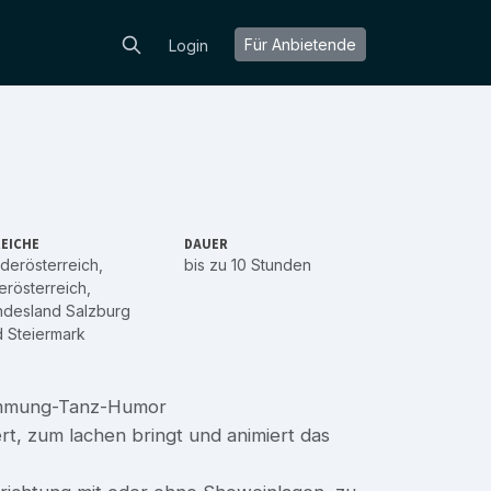
Für Anbietende
Login
EICHE
DAUER
derösterreich
,
bis zu 10 Stunden
rösterreich
,
ndesland Salzburg
d
Steiermark
timmung-Tanz-Humor
ert, zum lachen bringt und animiert das