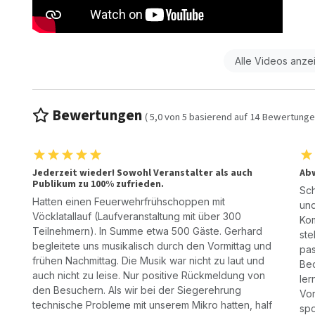
Alle Videos anze
Bewertungen
(
5,0
von
5
basierend auf
14
Bewertunge
Jederzeit wieder! Sowohl Veranstalter als auch
Abw
Publikum zu 100% zufrieden.
Sch
Hatten einen Feuerwehrfrühschoppen mit
und
Vöcklatallauf (Laufveranstaltung mit über 300
Kom
Teilnehmern). In Summe etwa 500 Gäste. Gerhard
ste
begleitete uns musikalisch durch den Vormittag und
pas
frühen Nachmittag. Die Musik war nicht zu laut und
Bed
auch nicht zu leise. Nur positive Rückmeldung von
ler
den Besuchern. Als wir bei der Siegerehrung
Vor
technische Probleme mit unserem Mikro hatten, half
spo