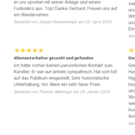
er uns spontan mit seiner Anlage und einem
zwi
Funkmikro aus. Top! Danke Gerhard. Freuen uns auf
und
ein Wiedersehen.
Wit
Bewertet von Jürgen Pauzenberger am 20. April 2026
und
Ehr
Bew
Alleinunterhalter gesucht und gefunden
Ein
Ich hatte vorher keinen persönlichen Kontakt zum
Ger
Künstler. Er war auf anhieb sympathisch. Hat sich toll
Hu
auf das Publikum eingestellt. Sehr humoristische
Hig
Unterhaltung. Vor Allem ein sehr fairer Preis.
beg
un
Bewertet von Thomas Weidinger am 25. Jänner 2026
Wi
wei
bu
Auc
Bew