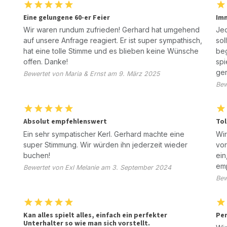
Eine gelungene 60-er Feier
Imm
Wir waren rundum zufrieden! Gerhard hat umgehend
Jed
auf unsere Anfrage reagiert. Er ist super sympathisch,
sol
hat eine tolle Stimme und es blieben keine Wünsche
beg
offen. Danke!
spi
ger
Bewertet von Maria & Ernst am 9. März 2025
Bew
Absolut empfehlenswert
Tol
Ein sehr sympatischer Kerl. Gerhard machte eine
Wir
super Stimmung. Wir würden ihn jederzeit wieder
vor
buchen!
ein
emp
Bewertet von Exl Melanie am 3. September 2024
Bew
Kan alles spielt alles, einfach ein perfekter
Per
Unterhalter so wie man sich vorstellt.