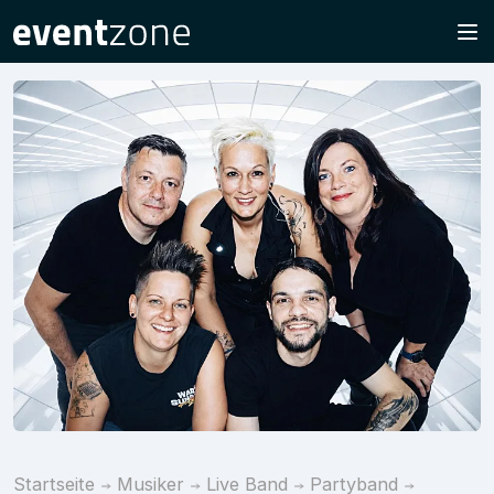
Startseite
Musiker
Live Band
Partyband