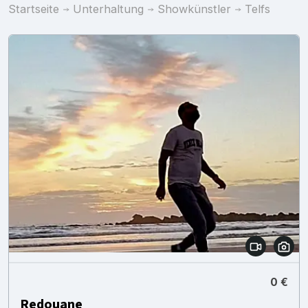
Startseite
Unterhaltung
Showkünstler
Telfs
0 €
Redouane