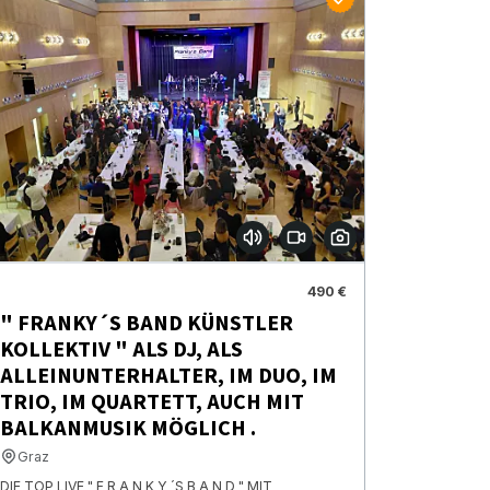
490 €
" FRANKY´S BAND KÜNSTLER
KOLLEKTIV " ALS DJ, ALS
ALLEINUNTERHALTER, IM DUO, IM
TRIO, IM QUARTETT, AUCH MIT
BALKANMUSIK MÖGLICH .
Graz
DIE TOP LIVE " F R A N K Y ´S B A N D " MIT