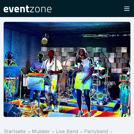
Startseite
Musiker
Live Band
Partyband