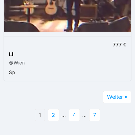
777 €
Li
Wien
Sp
Weiter »
1
2
…
4
…
7