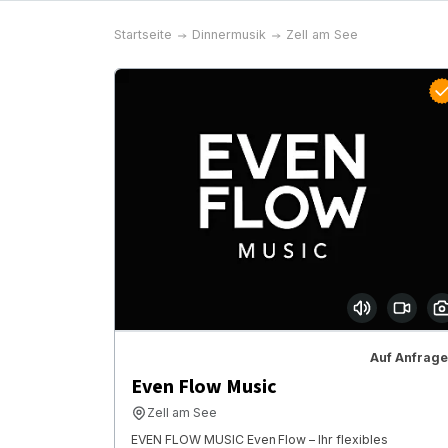
Startseite
Dinnermusik
Zell am See
Auf Anfrage
Even Flow Music
Zell am See
EVEN FLOW MUSIC Even Flow – Ihr flexibles