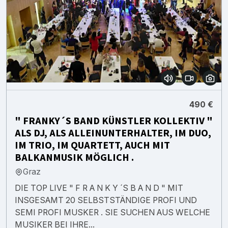
490 €
" FRANKY´S BAND KÜNSTLER KOLLEKTIV "
ALS DJ, ALS ALLEINUNTERHALTER, IM DUO,
IM TRIO, IM QUARTETT, AUCH MIT
BALKANMUSIK MÖGLICH .
Graz
DIE TOP LIVE " F R A N K Y ´S B A N D " MIT
INSGESAMT 20 SELBSTSTÄNDIGE PROFI UND
SEMI PROFI MUSKER . SIE SUCHEN AUS WELCHE
MUSIKER BEI IHRE...