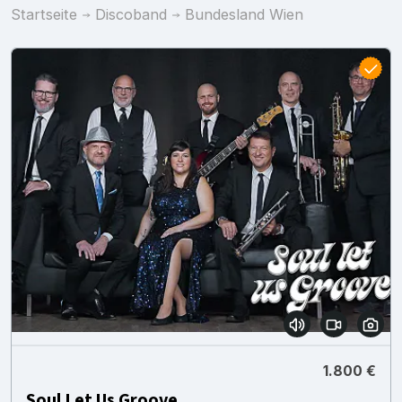
Startseite
Discoband
Bundesland Wien
1.800 €
Soul Let Us Groove