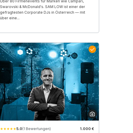
Über 80 Firmenevents für Marken wie Campari,
Swarovski & McDonald's. SAM LOW ist einer der
gefragtesten Corporate DJs in Österreich — mit
über eine...
★★★★★
5.0
(1 Bewertungen)
1.000 €