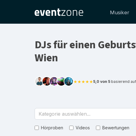
Musiker
DJs für einen Geburt
Wien
★★★★★
5,0 von 5
basierend au
Kategorie auswählen...
Hörproben
Videos
Bewertungen