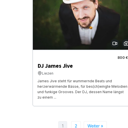
800 €
DJ James Jive
Liezen
James Jive steht für wummernde Beats und
herzerwärmende Bässe, für bes(ch)wingte Melodien
und funkige Grooves. Der DJ, dessen Name längst
zu einem ...
1
2
Weiter »