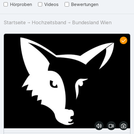
Hörproben
Videos
Bewertungen
Startseite
Hochzeitsband
Bundesland Wien