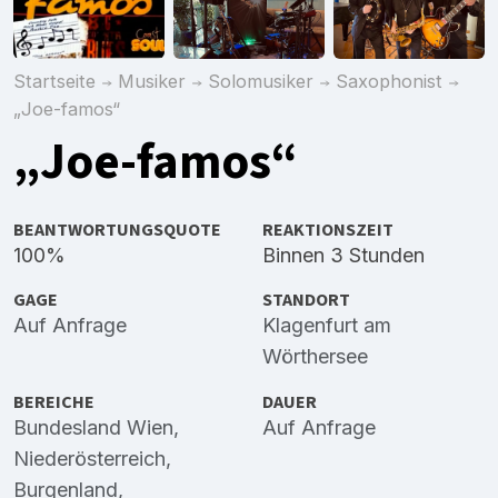
Startseite
Musiker
Solomusiker
Saxophonist
„Joe-famos“
„Joe-famos“
BEANTWORTUNGSQUOTE
REAKTIONSZEIT
100%
Binnen 3 Stunden
GAGE
STANDORT
Auf Anfrage
Klagenfurt am
Wörthersee
BEREICHE
DAUER
Bundesland Wien
,
Auf Anfrage
Niederösterreich
,
Burgenland
,