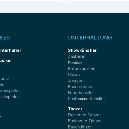
KER
UNTERHALTUNG
unterhalter
Showkünstler
Zauberer
usiker
Komiker
Ballonkünstler
t
Clown
onist
Jongleur
ter
Bauchredner
eonspieler
Feuerkünstler
ackspieler
Pantomime Künstler
Tänzer
Flamenco Tänzer
r
Burlesque Tänzer
Bauchtänzer