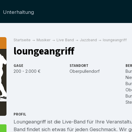
Unterhaltung
Startseite
Musiker
Live Band
Jazzband
loungeangriff
loungeangriff
GAGE
STANDORT
BER
200 - 2.000 €
Oberpullendorf
Bu
Nie
Bu
Obe
Bu
Ste
PROFIL
Loungeangriff ist die Live-Band für Ihre Veranstal
Band findet sich etwas für jeden Geschmack. Wir 