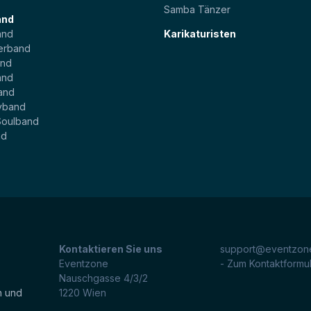
Samba Tänzer
and
and
Karikaturisten
erband
and
and
and
yband
Soulband
nd
Kontaktieren Sie uns
support@eventzone
Eventzone
- Zum Kontaktformu
Nauschgasse 4/3/2
n und
1220
Wien