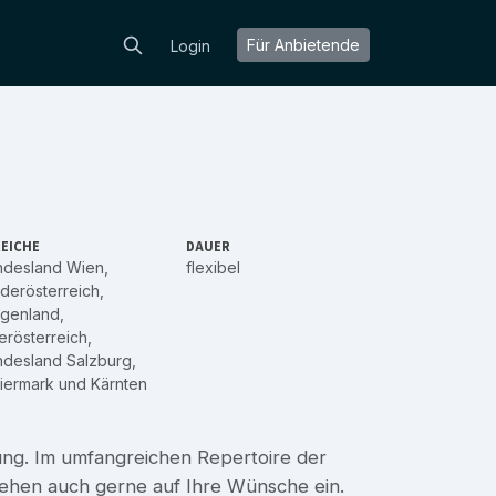
Für Anbietende
Login
EICHE
DAUER
ndesland Wien
,
flexibel
derösterreich
,
rgenland
,
rösterreich
,
ndesland Salzburg
,
iermark
und
Kärnten
tung. Im umfangreichen Repertoire der
gehen auch gerne auf Ihre Wünsche ein.