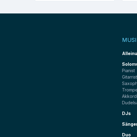
MUSI
Allein
Solom
Pianist
Gitarris
Saxoph
Trompe
Akkord
Dudels
DJs
Sänge
Duo