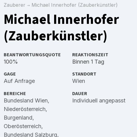
Zauberer
Michael Innerhofer (Zauberkünstler)
Michael Innerhofer
(Zauberkünstler)
BEANTWORTUNGSQUOTE
REAKTIONSZEIT
100%
Binnen 1 Tag
GAGE
STANDORT
Auf Anfrage
Wien
BEREICHE
DAUER
Bundesland Wien
,
Individuell angepasst
Niederösterreich
,
Burgenland
,
Oberösterreich
,
Bundesland Salzburg
,