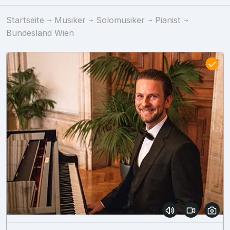
Startseite
Musiker
Solomusiker
Pianist
Bundesland Wien