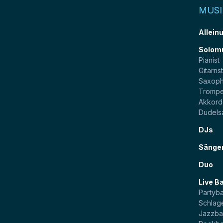
MUSI
Allein
Solom
Pianist
Gitarris
Saxoph
Trompe
Akkord
Dudels
DJs
Sänge
Duo
Live B
Partyb
Schlag
Jazzb