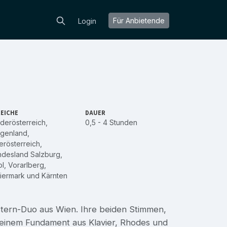
Für Anbietende
Login
EICHE
DAUER
derösterreich
,
0,5 - 4 Stunden
rgenland
,
rösterreich
,
ndesland Salzburg
,
ol
,
Vorarlberg
,
iermark
und
Kärnten
stern-Duo aus Wien. Ihre beiden Stimmen,
t einem Fundament aus Klavier, Rhodes und