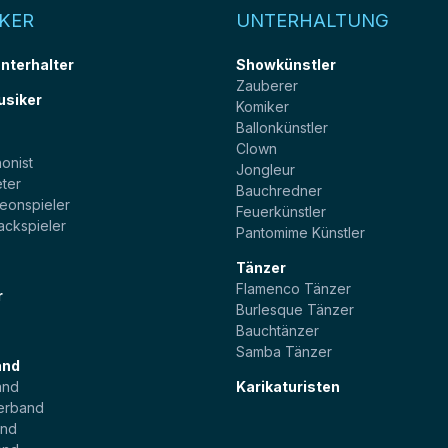
KER
UNTERHALTUNG
unterhalter
Showkünstler
Zauberer
usiker
Komiker
Ballonkünstler
t
Clown
onist
Jongleur
ter
Bauchredner
eonspieler
Feuerkünstler
ackspieler
Pantomime Künstler
Tänzer
Flamenco Tänzer
r
Burlesque Tänzer
Bauchtänzer
Samba Tänzer
and
and
Karikaturisten
erband
and