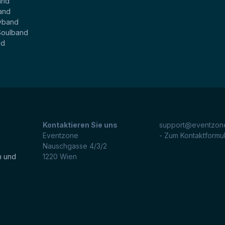
and
and
yband
Soulband
nd
Kontaktieren Sie uns
support@eventzone
Eventzone
- Zum Kontaktformu
Nauschgasse 4/3/2
n und
1220
Wien