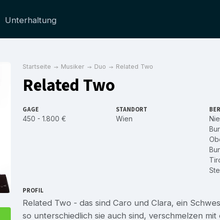
Unterhaltung
Startseite
Musiker
Duo
Related Two
Related Two
GAGE
STANDORT
BER
450 - 1.800 €
Wien
Nie
Bu
Obe
Bu
Tir
Ste
PROFIL
Related Two - das sind Caro und Clara, ein Schwe
so unterschiedlich sie auch sind, verschmelzen mi