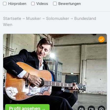
Hörproben
Videos
Bewertungen
Startseite
Musiker
Solomusiker
Bundesland
Wien
Profil ansehen →