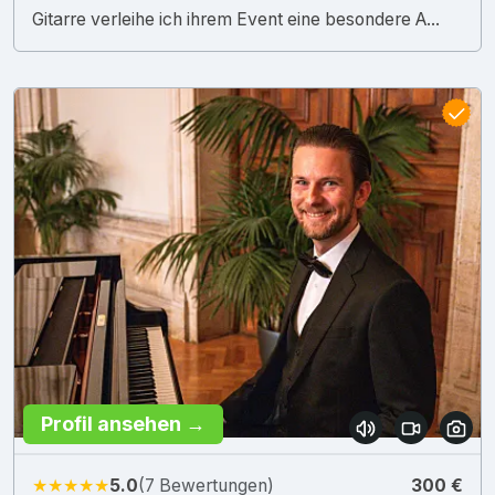
Gitarre verleihe ich ihrem Event eine besondere A...
Profil ansehen →
★★★★★
5.0
(7 Bewertungen)
300 €