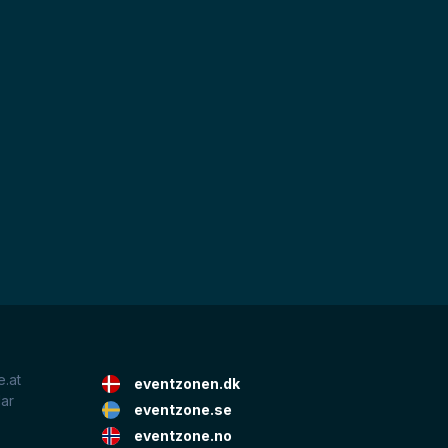
.at
eventzonen.dk
lar
eventzone.se
eventzone.no