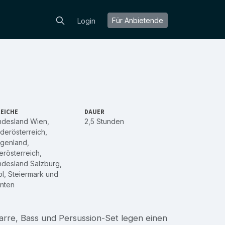
Für Anbietende
Login
EICHE
DAUER
ndesland Wien
,
2,5 Stunden
derösterreich
,
rgenland
,
rösterreich
,
ndesland Salzburg
,
ol
,
Steiermark
und
nten
arre, Bass und Persussion-Set legen einen