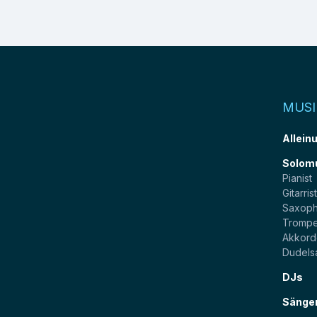
MUSI
Allein
Solom
Pianist
Gitarris
Saxoph
Trompe
Akkord
Dudels
DJs
Sänge