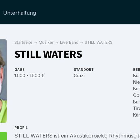
Unterhaltung
Startseite
Musiker
Live Band
STILL WATERS
STILL WATERS
GAGE
STANDORT
BER
1.000 - 1.500 €
Graz
Bu
Nie
Bu
Obe
Bu
Tir
Kär
PROFIL
STILL WATERS ist ein Akustikprojekt; Rhythmusgit