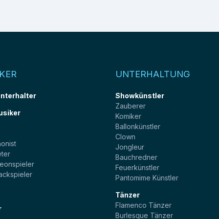
KER
UNTERHALTUNG
unterhalter
Showkünstler
Zauberer
usiker
Komiker
Ballonkünstler
t
Clown
onist
Jongleur
ter
Bauchredner
eonspieler
Feuerkünstler
ackspieler
Pantomime Künstler
Tänzer
Flamenco Tänzer
r
Burlesque Tänzer