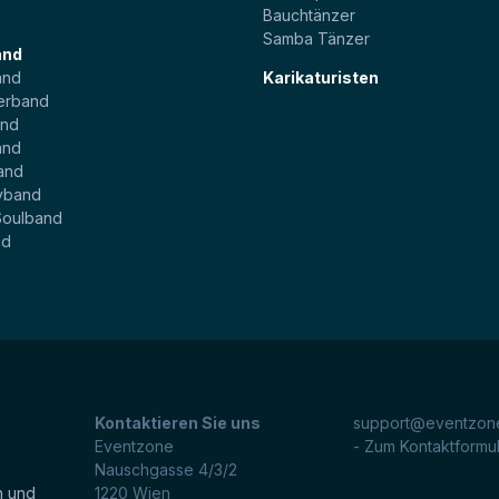
Bauchtänzer
Samba Tänzer
and
and
Karikaturisten
erband
and
and
and
yband
Soulband
nd
Kontaktieren Sie uns
support@eventzone
Eventzone
- Zum Kontaktformu
Nauschgasse 4/3/2
n und
1220
Wien