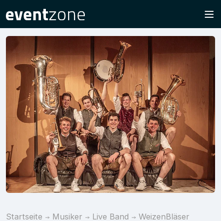
Startseite
Musiker
Live Band
WeizenBläser