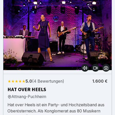
★★★★★
5.0
(4 Bewertungen)
1.600 €
HAT OVER HEELS
Attnang-Puchheim
Hat over Heels ist ein Party- und Hochzeitsband aus
Oberösterreich. Als Konglomerat aus 80 Musikern