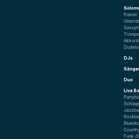
Solom
Pianist
Gitarris
Saxoph
Trompe
Akkord
Dudels
DJs
Sänge
Duo
Live B
Partyb
Schlag
Jazzb
Rockb
Bluesb
Countr
Funk-/