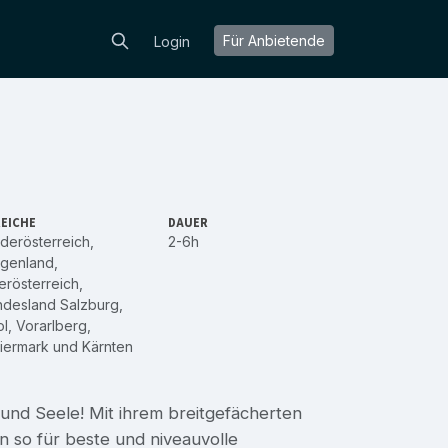
Für Anbietende
Login
EICHE
DAUER
derösterreich
,
2-6h
rgenland
,
rösterreich
,
ndesland Salzburg
,
ol
,
Vorarlberg
,
iermark
und
Kärnten
 und Seele! Mit ihrem breitgefächerten
n so für beste und niveauvolle