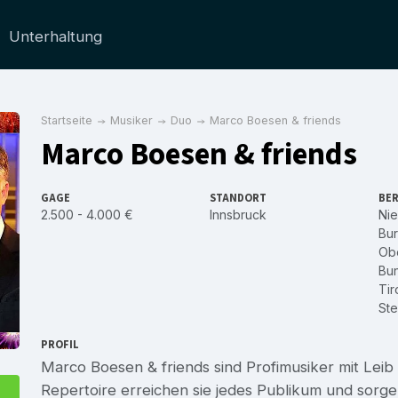
Unterhaltung
Startseite
Musiker
Duo
Marco Boesen & friends
Marco Boesen & friends
GAGE
STANDORT
BER
2.500 - 4.000 €
Innsbruck
Nie
Bu
Obe
Bu
Tir
Ste
PROFIL
Marco Boesen & friends sind Profimusiker mit Leib
Repertoire erreichen sie jedes Publikum und sorge