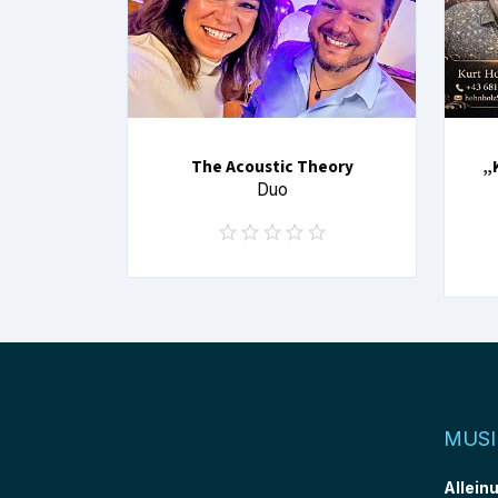
The Acoustic Theory
„
Duo
MUSI
Allein