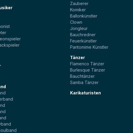
Zauberer
usiker
Komiker
Ballonkünstler
t
Clown
onist
Jongleur
ter
Bauchredner
eonspieler
Feuerkünstler
ackspieler
Pantomime Künstler
Tänzer
Flamenco Tänzer
r
Burlesque Tänzer
Bauchtänzer
Samba Tänzer
and
and
Karikaturisten
erband
and
and
and
yband
Soulband