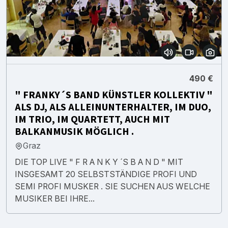
490 €
" FRANKY´S BAND KÜNSTLER KOLLEKTIV "
ALS DJ, ALS ALLEINUNTERHALTER, IM DUO,
IM TRIO, IM QUARTETT, AUCH MIT
BALKANMUSIK MÖGLICH .
Graz
DIE TOP LIVE " F R A N K Y ´S B A N D " MIT
INSGESAMT 20 SELBSTSTÄNDIGE PROFI UND
SEMI PROFI MUSKER . SIE SUCHEN AUS WELCHE
MUSIKER BEI IHRE...