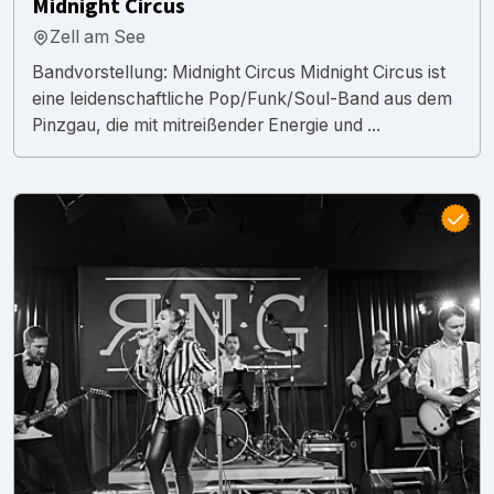
Midnight Circus
Zell am See
Bandvorstellung: Midnight Circus Midnight Circus ist
eine leidenschaftliche Pop/Funk/Soul-Band aus dem
Pinzgau, die mit mitreißender Energie und ...