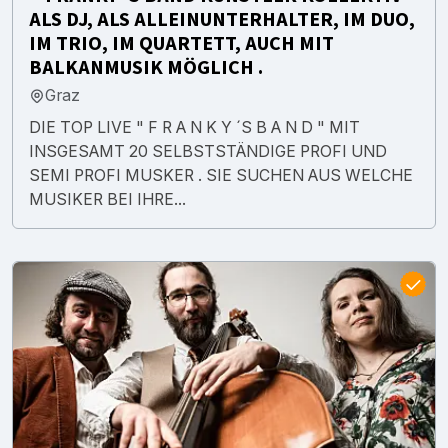
ALS DJ, ALS ALLEINUNTERHALTER, IM DUO,
IM TRIO, IM QUARTETT, AUCH MIT
BALKANMUSIK MÖGLICH .
Graz
DIE TOP LIVE " F R A N K Y ´S B A N D " MIT
INSGESAMT 20 SELBSTSTÄNDIGE PROFI UND
SEMI PROFI MUSKER . SIE SUCHEN AUS WELCHE
MUSIKER BEI IHRE...