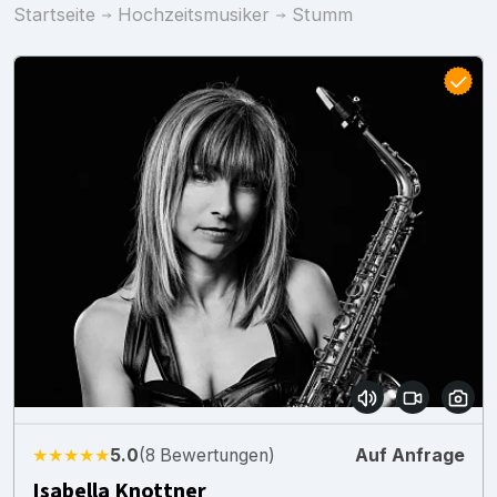
Startseite
Hochzeitsmusiker
Stumm
★★★★★
5.0
(8 Bewertungen)
Auf Anfrage
Isabella Knottner