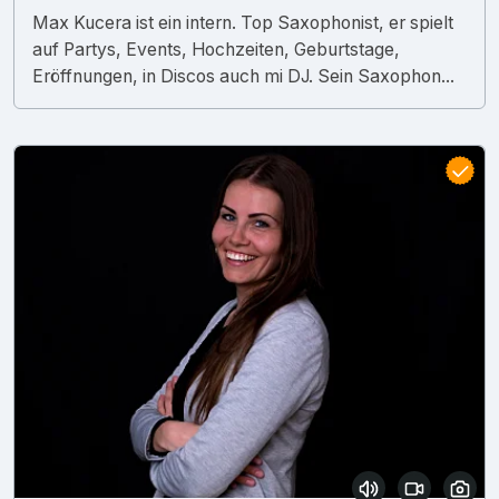
Max Kucera ist ein intern. Top Saxophonist, er spielt
auf Partys, Events, Hochzeiten, Geburtstage,
Eröffnungen, in Discos auch mi DJ. Sein Saxophon...