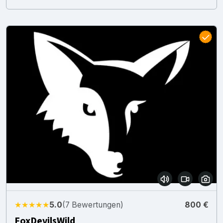
★★★★★
5.0
(7 Bewertungen)
800 €
FoxDevilsWild