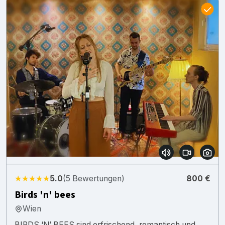
★★★★★
5.0
(5 Bewertungen)
800 €
Birds 'n' bees
Wien
BIRDS ‘N’ BEES sind erfrischend, romantisch und