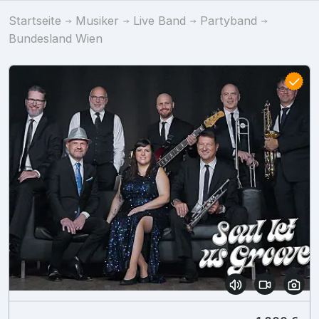
Startseite
Musiker
Live Band
Partyband
Bundesland Wien