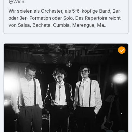
Wien
Wir spielen als Orchester, als 5-6-köpfige Band, 2er-
oder 3er- Formation oder Solo. Das Repertoire reicht
von Salsa, Bachata, Cumbia, Merengue, Ma...